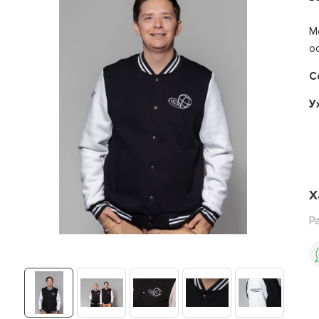
М
о
С
У
Х
Р