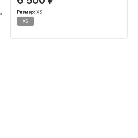
6 500
₽
Размер:
XS
а
XS