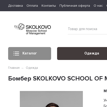
Доставка
Оплата
Контакты
Публичная оферта
О нас
Каталог
Одежда
Главная
Одежда
Бомбер SKOLKOVO SCHOOL OF 
М
У
Б