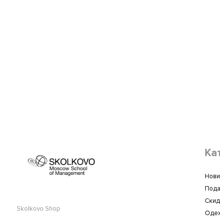
Ка
Нови
Пода
Скид
Skolkovo Shop
Оде