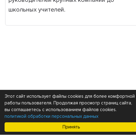
руководителей крупных компаний до
школьных учителей.
Этот сайт использует файлы cookies для более комфортной
Каталог
Покупателям
работы пользователя. Продолжая просмотр страниц сайта,
вы соглашаетесь с использованием файлов cookies.
политикой обработки персональных данных
Мы получаем и обрабатываем персональные данные посетителей
нашего сайта в соответствии с
официальной политикой
. Если вы не
Принять
даете согласия на обработку своих персональных данных,вам
необходимо покинуть наш сайт.