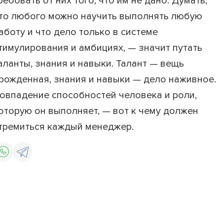
ребовать от них того, что им не дано. Думать,
то любого можно научить выполнять любую
аботу и что дело только в системе
тимулирования и амбициях, — значит путать
аланты, знания и навыки. Талант — вещь
рожденная, знания и навыки — дело наживное.
овпадение способностей человека и роли,
оторую он выполняет, — вот к чему должен
тремиться каждый менеджер.