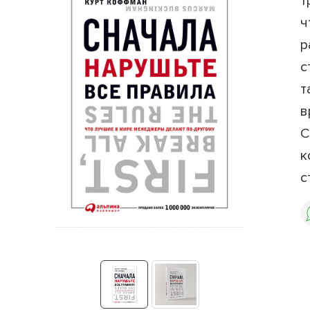
т
ч
р
с
т
в
С
к
с