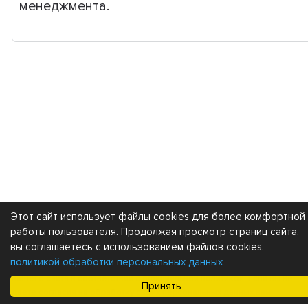
менеджмента.
Этот сайт использует файлы cookies для более комфортной
работы пользователя. Продолжая просмотр страниц сайта,
Каталог
Покупателям
вы соглашаетесь с использованием файлов cookies.
политикой обработки персональных данных
Мы получаем и обрабатываем персональные данные посетителей
нашего сайта в соответствии с
официальной политикой
. Если вы не
Принять
даете согласия на обработку своих персональных данных,вам
необходимо покинуть наш сайт.