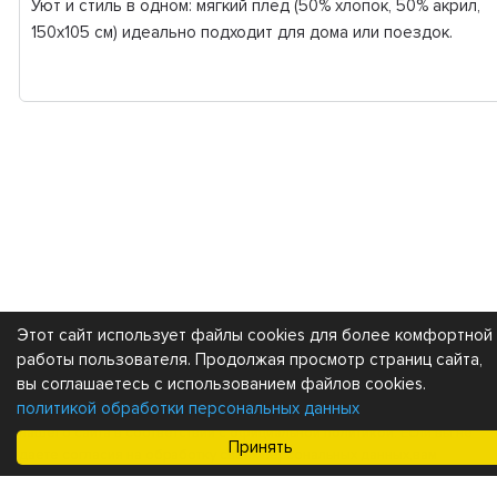
Уют и стиль в одном: мягкий плед (50% хлопок, 50% акрил,
150х105 см) идеально подходит для дома или поездок.
Этот сайт использует файлы cookies для более комфортной
Каталог
Покупателям
работы пользователя. Продолжая просмотр страниц сайта,
вы соглашаетесь с использованием файлов cookies.
политикой обработки персональных данных
Мы получаем и обрабатываем персональные данные посетителей
нашего сайта в соответствии с
официальной политикой
. Если вы не
Принять
даете согласия на обработку своих персональных данных,вам
необходимо покинуть наш сайт.